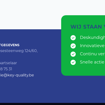
WIJ STAAN
Deskundigh
TGEGEVENS
Innovatieve
sesteenweg 124/60,
Continu ve
Snelle actie
artselaar
18 75 31
ie@key-quality.be