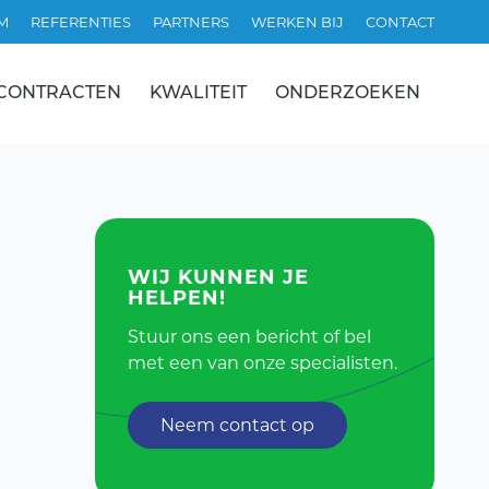
M
REFERENTIES
PARTNERS
WERKEN BIJ
CONTACT
CONTRACTEN
KWALITEIT
ONDERZOEKEN
WIJ KUNNEN JE
HELPEN!
Stuur ons een bericht of bel
met een van onze specialisten.
Neem contact op