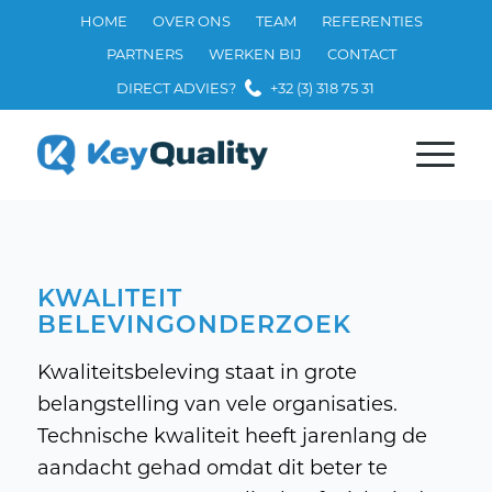
HOME
OVER ONS
TEAM
REFERENTIES
PARTNERS
WERKEN BIJ
CONTACT
DIRECT ADVIES?
+32 (3) 318 75 31
KWALITEIT
BELEVINGONDERZOEK
Kwaliteitsbeleving staat in grote
belangstelling van vele organisaties.
Technische kwaliteit heeft jarenlang de
aandacht gehad omdat dit beter te