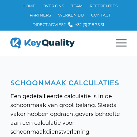
HOME
OVER ONS
TEAM
REFERENTIES
PARTNERS
WERKEN BIJ
CONTACT
DIRECT ADVIES?
+32 (3) 318 75 31
SCHOONMAAK CALCULATIES
Een gedetailleerde calculatie is in de
schoonmaak van groot belang. Steeds
vaker hebben opdrachtgevers behoefte
aan een calculatie voor
schoonmaakdienstverlening.